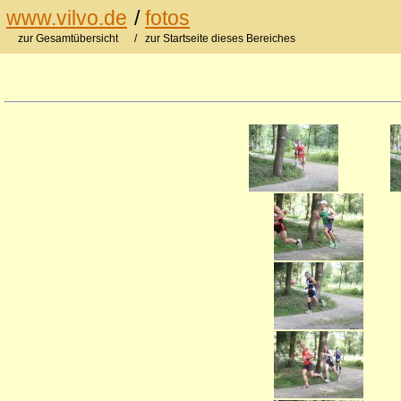
www.vilvo.de
/
fotos
zur Gesamtübersicht
/ zur Startseite dieses Bereiches