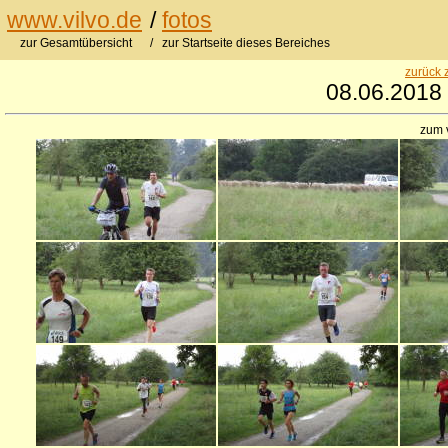
www.vilvo.de
/
fotos
zur Gesamtübersicht
/ zur Startseite dieses Bereiches
zurück 
08.06.2018 
zum 