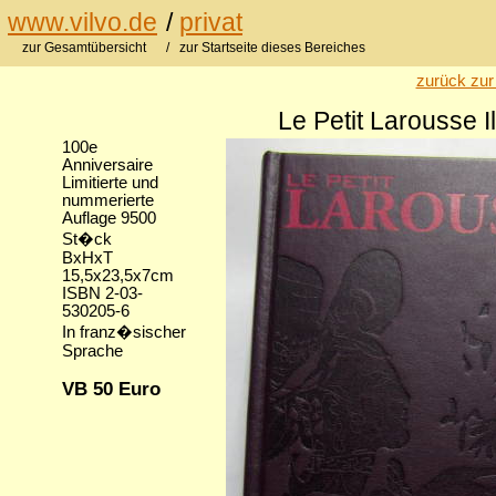
www.vilvo.de
/
privat
zur Gesamtübersicht
/ zur Startseite dieses Bereiches
zurück zur
Le Petit Larousse I
100e
Anniversaire
Limitierte und
nummerierte
Auflage 9500
St�ck
BxHxT
15,5x23,5x7cm
ISBN 2-03-
530205-6
In franz�sischer
Sprache
VB 50 Euro