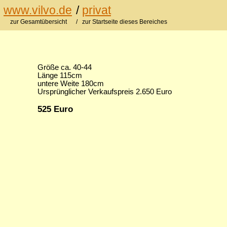
www.vilvo.de
/
privat
zur Gesamtübersicht
/ zur Startseite dieses Bereiches
Größe ca. 40-44
Länge 115cm
untere Weite 180cm
Ursprünglicher Verkaufspreis 2.650 Euro
525 Euro