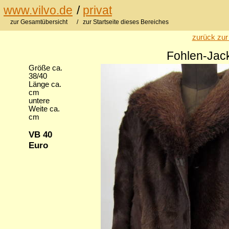
www.vilvo.de
/
privat
zur Gesamtübersicht
/ zur Startseite dieses Bereiches
zurück zur
Fohlen-Jack
Größe ca.
38/40
Länge ca.
cm
untere
Weite ca.
cm
VB 40
Euro