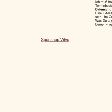
Ich muß hal
Terminbest
Datenschut
Eine E-Mai
sein - im G
Was Du angi
Deiner Frag
Sportshop Vilvo