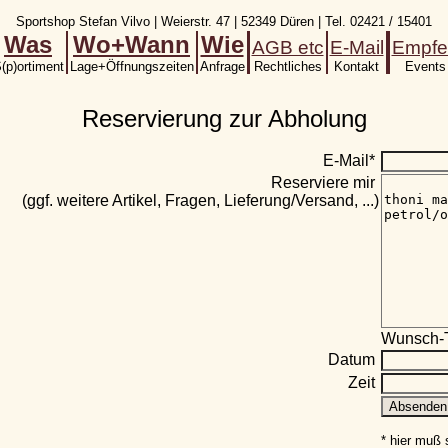
Sportshop Stefan Vilvo | Weierstr. 47 | 52349 Düren | Tel. 02421 / 15401
Was
Wo+Wann
Wie
AGB etc
E-Mail
Empfe
(p)ortiment
Lage+Öffnungszeiten
Anfrage
Rechtliches
Kontakt
Events
Reservierung zur Abholung
E-Mail*
Reserviere mir
(ggf. weitere Artikel, Fragen, Lieferung/Versand, ...)
Wunsch-T
Datum
Zeit
* hier muß