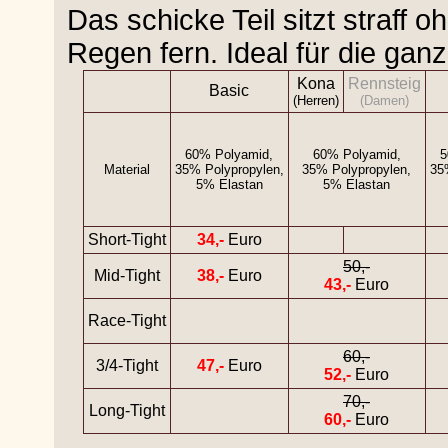
Das schicke Teil sitzt straff 
Regen fern. Ideal für die gan
Kona
Rennsteig
Basic
(Herren)
(Damen)
60% Polyamid,
60% Polyamid,
5
Material
35% Polypropylen,
35% Polypropylen,
35
5% Elastan
5% Elastan
Short-Tight
34,-
Euro
50,-
Mid-Tight
38,-
Euro
43,-
Euro
Race-Tight
60,-
3/4-Tight
47,-
Euro
52,-
Euro
70,-
Long-Tight
60,-
Euro