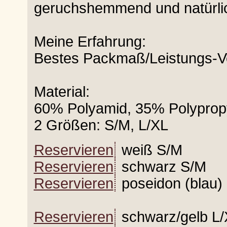
geruchshemmend und natürl
Meine Erfahrung:
Bestes Packmaß/Leistungs-Ve
Material:
60% Polyamid, 35% Polyprop
2 Größen: S/M, L/XL
Reservieren
weiß S/M
Reservieren
schwarz S/M
Reservieren
poseidon (blau)
Reservieren
schwarz/gelb L/