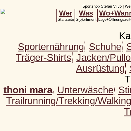
Sportshop Stefan Vilvo | Wei
Wer
Was
Wo+Wan
Startseite
S(p)ortiment
Lage+Öffnungszeit
Ka
Sporternährung
Schuhe
Träger-Shirts
Jacken/Pull
Ausrüstung
T
thoni mara
Unterwäsche
St
Trailrunning/Trekking/Walkin
T