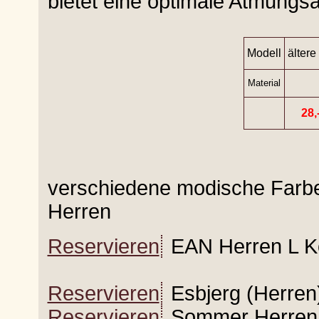
bietet eine optimale Atmungsak
Modell
ältere
Material
28,
verschiedene modische Farb
Herren
Reservieren
EAN Herren L Ko
Reservieren
Esbjerg (Herren
Reservieren
Sommer Herren