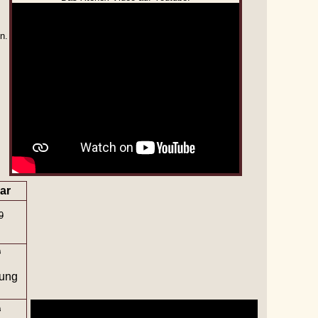
n.
ar
9
9
ung
9