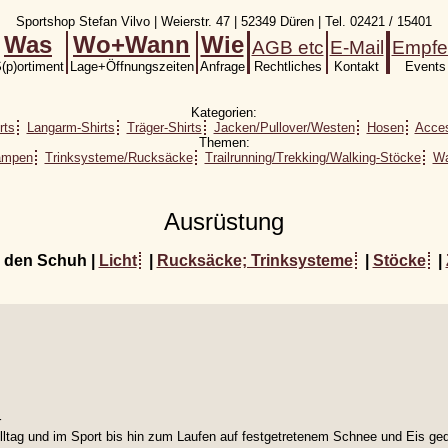
Sportshop Stefan Vilvo | Weierstr. 47 | 52349 Düren | Tel. 02421 / 15401
Was
Wo+Wann
Wie
AGB etc
E-Mail
Empfe
(p)ortiment
Lage+Öffnungszeiten
Anfrage
Rechtliches
Kontakt
Events
Kategorien:
rts
Langarm-Shirts
Träger-Shirts
Jacken/Pullover/Westen
Hosen
Acces
Themen:
lampen
Trinksysteme/Rucksäcke
Trailrunning/Trekking/Walking-Stöcke
Wa
Ausrüstung
 den Schuh |
Licht
|
Rucksäcke; Trinksysteme
|
Stöcke
|
r
ltag und im Sport bis hin zum Laufen auf festgetretenem Schnee und Eis ge