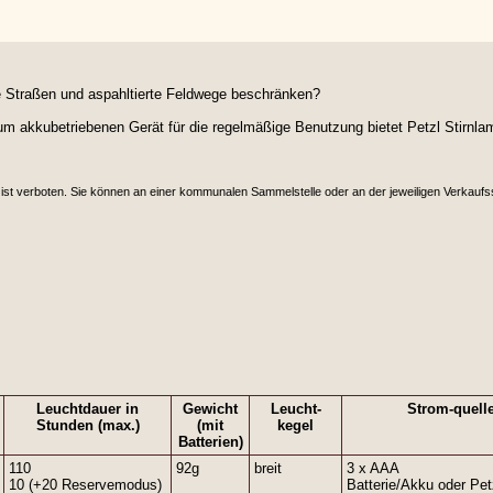
te Straßen und aspahltierte Feldwege beschränken?
um akkubetriebenen Gerät für die regelmäßige Benutzung bietet Petzl Stirnla
ist verboten. Sie können an einer kommunalen Sammelstelle oder an der jeweiligen Verkaufs
Leuchtdauer in
Gewicht
Leucht-
Strom-quell
Stunden (max.)
(mit
kegel
Batterien)
110
92g
breit
3 x AAA
10 (+20 Reservemodus)
Batterie/Akku oder Pet