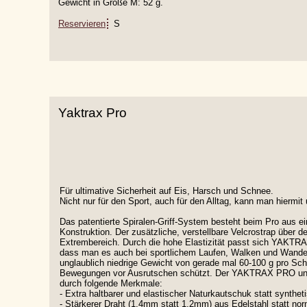
Gewicht in Größe M: 52 g.
Reservieren
S
Yaktrax Pro
Für ultimative Sicherheit auf Eis, Harsch und Schnee.
Nicht nur für den Sport, auch für den Alltag, kann man hiermi
Das patentierte Spiralen-Griff-System besteht beim Pro aus e
Konstruktion. Der zusätzliche, verstellbare Velcrostrap über
Extrembereich. Durch die hohe Elastizität passt sich YAKTRA
dass man es auch bei sportlichem Laufen, Walken und Wande
unglaublich niedrige Gewicht von gerade mal 60-100 g pro Schu
Bewegungen vor Ausrutschen schützt. Der YAKTRAX PRO un
durch folgende Merkmale:
- Extra haltbarer und elastischer Naturkautschuk statt synth
- Stärkerer Draht (1,4mm statt 1,2mm) aus Edelstahl statt nor