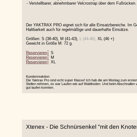
- Verstellbarer, abnehmbarer Velcrostrap über dem Fußrücken.
Der YAKTRAX PRO eignet sich für alle Einsatzbereiche. Im
Haltbarkeit auch für regelmäßige und dauerhafte Einsätze.
Größen: S (38-40), M (41-43),
L (44-46),
XL (46 +)
Gewicht in Größe M: 72 g.
Reservieren
S
Reservieren
M
Reservieren
XL
Kundenreaktion:
Die Yaktrax Pro sind echt super Klasse! Ich hab die am Montag zum ersten
Stellen nehmen, es war Laufen wie auf Waldboden. Und beim Abschnallen vor
gut laufen konnten.
Xtenex - Die Schnürsenkel "mit den Knote