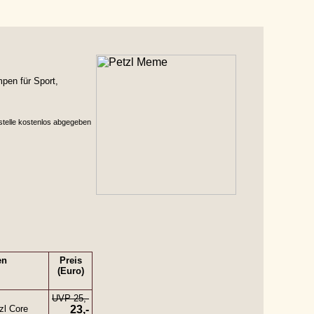
mpen für Sport,
stelle kostenlos abgegeben
en
Preis
(Euro)
UVP 25,-
zl Core
23,-