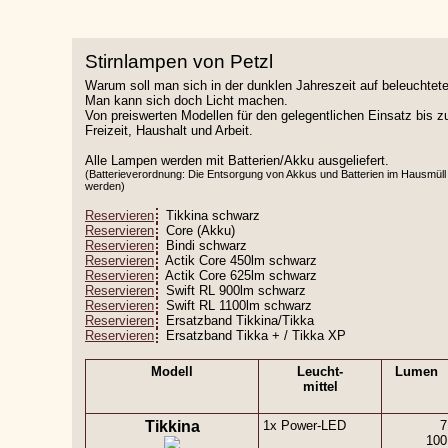
Stirnlampen von Petzl
Warum soll man sich in der dunklen Jahreszeit auf beleuchte
Man kann sich doch Licht machen.
Von preiswerten Modellen für den gelegentlichen Einsatz bis z
Freizeit, Haushalt und Arbeit.
Alle Lampen werden mit Batterien/Akku ausgeliefert.
(Batterieverordnung: Die Entsorgung von Akkus und Batterien im Hausmüll 
werden)
Reservieren
Tikkina schwarz
Reservieren
Core (Akku)
Reservieren
Bindi schwarz
Reservieren
Actik Core 450lm schwarz
Reservieren
Actik Core 625lm schwarz
Reservieren
Swift RL 900lm schwarz
Reservieren
Swift RL 1100lm schwarz
Reservieren
Ersatzband Tikkina/Tikka
Reservieren
Ersatzband Tikka + / Tikka XP
Modell
Leucht-
Lumen
mittel
Tikkina
1x Power-LED
7
100