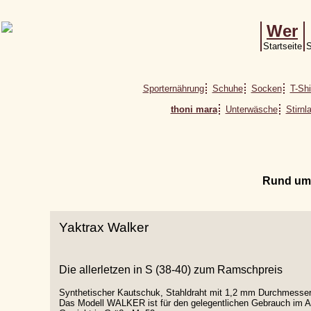
Wer
Startseite
S
Sporternährung
Schuhe
Socken
T-Shi
thoni mara
Unterwäsche
Stirn
Rund um
Yaktrax Walker
Die allerletzen in S (38-40) zum Ramschpreis
Synthetischer Kautschuk, Stahldraht mit 1,2 mm Durchmesse
Das Modell WALKER ist für den gelegentlichen Gebrauch im Al