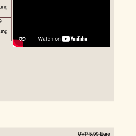
ung
9
ung
UVP 5,99 Euro