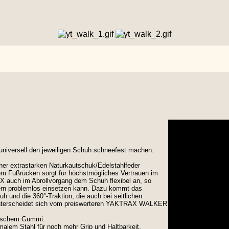
t universell den jeweiligen Schuh schneefest machen.
iner extrastarken Naturkautschuk/Edelstahlfeder
 dem Fußrücken sorgt für höchstmögliches Vertrauen im
X auch im Abrollvorgang dem Schuh flexibel an, so
rn problemlos einsetzen kann. Dazu kommt das
h und die 360°-Traktion, die auch bei seitlichen
terscheidet sich vom preiswerteren YAKTRAX WALKER
etischem Gummi.
malem Stahl für noch mehr Grip und Haltbarkeit.