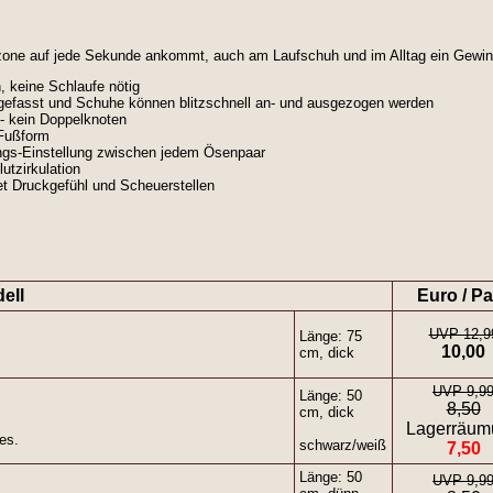
hselzone auf jede Sekunde ankommt, auch am Laufschuh und im Alltag ein Gewin
 keine Schlaufe nötig
efasst und Schuhe können blitzschnell an- und ausgezogen werden
- kein Doppelknoten
 Fußform
ngs-Einstellung zwischen jedem Ösenpaar
utzirkulation
t Druckgefühl und Scheuerstellen
ell
Euro / Pa
UVP 12,9
Länge: 75
10,00
cm, dick
UVP 9,9
Länge: 50
8,50
cm, dick
Lagerräum
es.
schwarz/weiß
7,50
Länge: 50
UVP 9,9