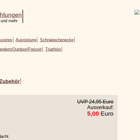
hlungen
 und mehr
soires
Ausrüstung
Schnäppchenecke
ndern/Outdoor/Freizeit
Triathlon
Zubehör
UVP 24,95 Euro
Ausverkauf:
5,00
Euro
dacht.