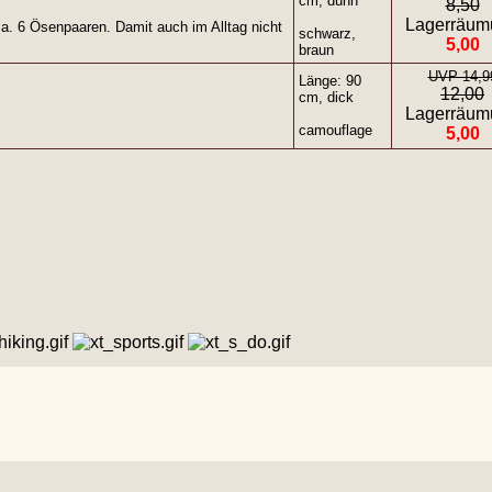
cm, dünn
8,50
Lagerräum
ca. 6 Ösenpaaren. Damit auch im Alltag nicht
schwarz,
5,00
braun
UVP 14,9
Länge: 90
12,00
cm, dick
Lagerräum
camouflage
5,00